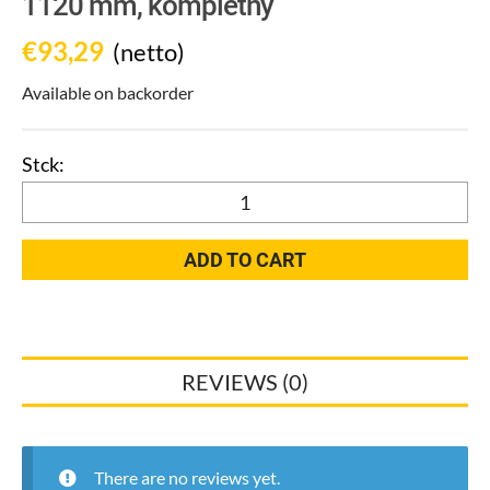
1120 mm, kompletny
€
93,29
(netto)
Available on backorder
Uniwersalny
moduł
umywalkowy
ADD TO CART
TECEprofil
wysokość
montażowa
1120
REVIEWS (0)
mm,
kompletny
quantity
There are no reviews yet.