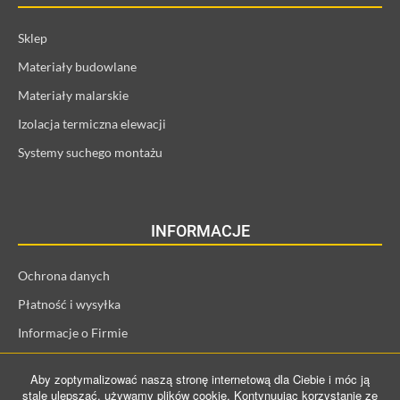
Sklep
Materiały budowlane
Materiały malarskie
Izolacja termiczna elewacji
Systemy suchego montażu
INFORMACJE
Ochrona danych
Płatność i wysyłka
Informacje o Firmie
Regulamin i informacje o kliencie
Aby zoptymalizować naszą stronę internetową dla Ciebie i móc ją
Prawo odstąpienia od umowy
stale ulepszać, używamy plików cookie. Kontynuując korzystanie ze