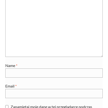
Name
*
Email
*
Zapamiętaj moje dane w tej przeglądarce podczas