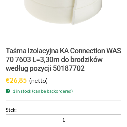
Taśma izolacyjna KA Connection WAS
70 7603 L=3,30m do brodzików
według pozycji 50187702
€
26,85
(netto)
1 in stock (can be backordered)
Taśma
izolacyjna