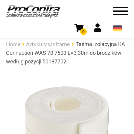
0
Home
Artykuły sanitarne
Taśma izolacyjna KA
Connection WAS 70 7603 L=3,30m do brodzików
według pozycji 50187702