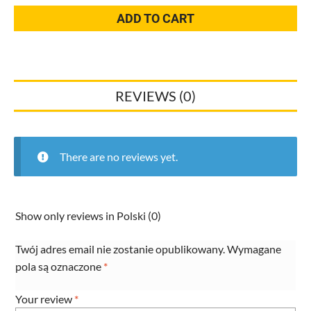
KA
ADD TO CART
Connection
WAS
70
7603
REVIEWS (0)
L=3,30m
do
brodzików
według
There are no reviews yet.
pozycji
50187702
quantity
Show only reviews in Polski (0)
Twój adres email nie zostanie opublikowany.
Wymagane
pola są oznaczone
*
Your review
*