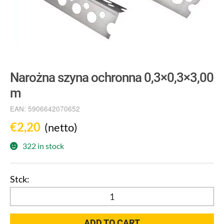
Narożna szyna ochronna 0,3×0,3×3,00
m
EAN:
5906642070652
€
2,20
(netto)
322 in stock
Narożna
szyna
ochronna
ADD TO CART