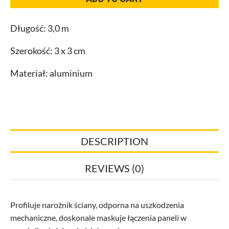
0,3x0,3x3,00
m
Długość: 3,0 m
quantity
Szerokość: 3 x 3 cm
Materiał: aluminium
DESCRIPTION
REVIEWS (0)
Profiluje narożnik ściany, odporna na uszkodzenia
mechaniczne, doskonale maskuje łączenia paneli w