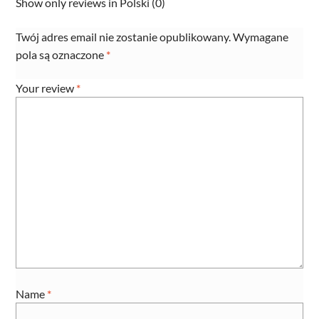
Show only reviews in Polski (0)
quantity
Twój adres email nie zostanie opublikowany.
Wymagane
pola są oznaczone
*
Your review
*
Name
*