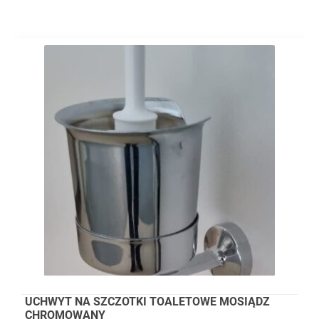
UCHWYT NA SZCZOTKI TOALETOWE MOSIĄDZ
CHROMOWANY