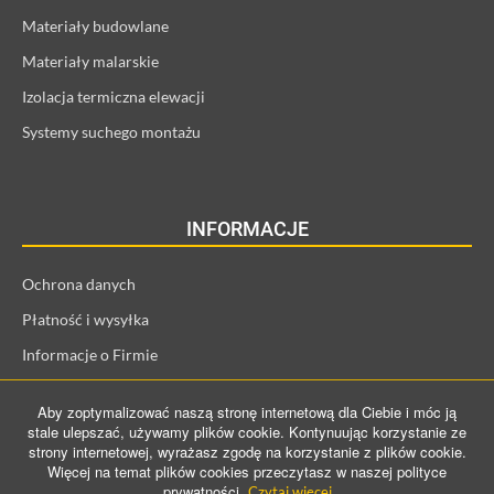
Materiały budowlane
Materiały malarskie
Izolacja termiczna elewacji
Systemy suchego montażu
INFORMACJE
Ochrona danych
Płatność i wysyłka
Informacje o Firmie
Regulamin i informacje o kliencie
Aby zoptymalizować naszą stronę internetową dla Ciebie i móc ją
Prawo odstąpienia od umowy
stale ulepszać, używamy plików cookie. Kontynuując korzystanie ze
strony internetowej, wyrażasz zgodę na korzystanie z plików cookie.
Więcej na temat plików cookies przeczytasz w naszej polityce
prywatności.
Czytaj więcej