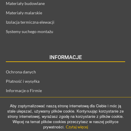
Materiały budowlane
Materiały malarskie
Izolacja termiczna elewacji
Systemy suchego montażu
INFORMACJE
Ochrona danych
Płatność i wysyłka
Informacje o Firmie
Regulamin i informacje o kliencie
Aby zoptymalizować naszą stronę internetową dla Ciebie i móc ją
Prawo odstąpienia od umowy
stale ulepszać, używamy plików cookie. Kontynuując korzystanie ze
strony internetowej, wyrażasz zgodę na korzystanie z plików cookie.
Więcej na temat plików cookies przeczytasz w naszej polityce
prywatności.
Czytaj więcej