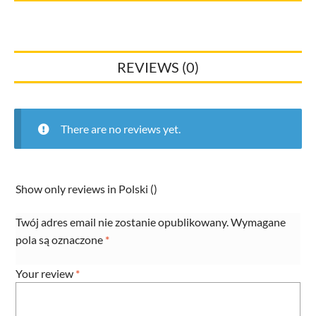
15mm
lub
40mm/
REVIEWS (0)
200szt.
Opakowanie
quantity
There are no reviews yet.
Show only reviews in Polski ()
Twój adres email nie zostanie opublikowany.
Wymagane
pola są oznaczone
*
Your review
*