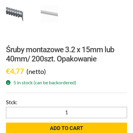
Śruby montazowe 3.2 x 15mm lub
40mm/ 200szt. Opakowanie
€
4,77
(netto)
5 in stock (can be backordered)
Śruby
montazowe
3.2
ADD TO CART
x