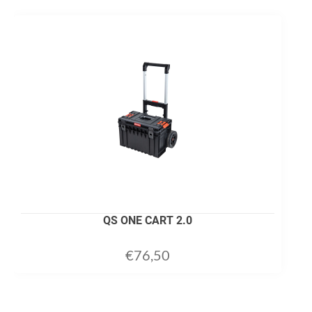
QS ONE CART 2.0
€
76,50
ADD TO CART