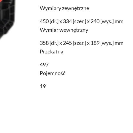
PRO
Wymiary zewnętrzne
Toolbox
2.0
450 [dł.] x 334 [szer.] x 240 [wys.] mm
quantity
Wymiar wewnętrzny
358 [dł.] x 245 [szer.] x 189 [wys.] mm
Przekątna
497
Pojemność
19