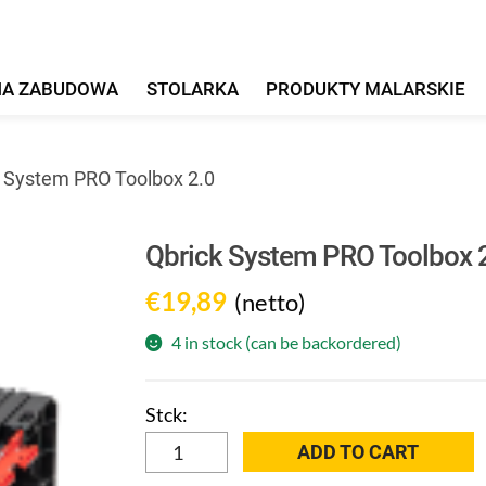
HA ZABUDOWA
STOLARKA
PRODUKTY MALARSKIE
k System PRO Toolbox 2.0
Qbrick System PRO Toolbox 
€
19,89
(netto)
4 in stock (can be backordered)
Qbrick
ADD TO CART
System