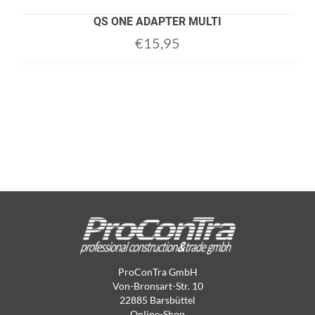
QS ONE ADAPTER MULTI
€
15,95
ProConTra GmbH
Von-Bronsart-Str. 10
22885 Barsbüttel
Online-Shop