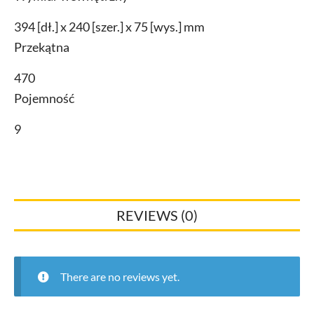
394 [dł.] x 240 [szer.] x 75 [wys.] mm
Przekątna
470
Pojemność
9
REVIEWS (0)
There are no reviews yet.