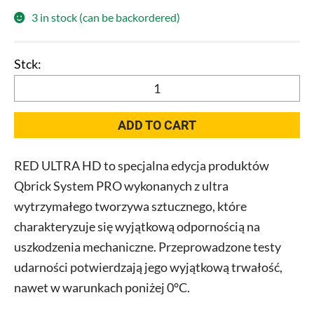
3 in stock (can be backordered)
Qbrick
System
PRO
ADD TO CART
Organizer
300
RED ULTRA HD to specjalna edycja produktów
MFI
Qbrick System PRO wykonanych z ultra
RED
quantity
wytrzymałego tworzywa sztucznego, które
charakteryzuje się wyjątkową odpornością na
uszkodzenia mechaniczne. Przeprowadzone testy
udarności potwierdzają jego wyjątkową trwałość,
nawet w warunkach poniżej 0°C.