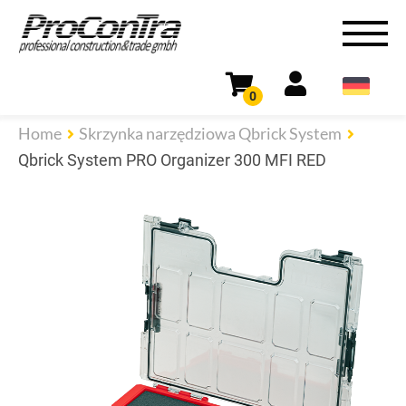
0
Home
Skrzynka narzędziowa Qbrick System
Qbrick System PRO Organizer 300 MFI RED