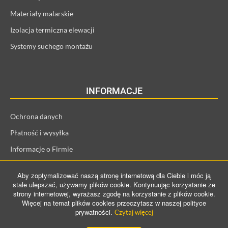
Materiały malarskie
Izolacja termiczna elewacji
Systemy suchego montażu
INFORMACJE
Ochrona danych
Płatność i wysyłka
Informacje o Firmie
Regulamin i informacje o kliencie
Aby zoptymalizować naszą stronę internetową dla Ciebie i móc ją
Prawo odstąpienia od umowy
stale ulepszać, używamy plików cookie. Kontynuując korzystanie ze
strony internetowej, wyrażasz zgodę na korzystanie z plików cookie.
Więcej na temat plików cookies przeczytasz w naszej polityce
prywatności.
Czytaj więcej
©️ 2021 ProConTra GmbH. All Rights Reserved