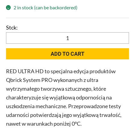
2 in stock (can be backordered)
Qbrick
System
PRO
ADD TO CART
Organizer
100
RED ULTRA HD to specjalna edycja produktów
MFI
Qbrick System PRO wykonanych z ultra
RED
quantity
wytrzymałego tworzywa sztucznego, które
charakteryzuje się wyjątkową odpornością na
uszkodzenia mechaniczne. Przeprowadzone testy
udarności potwierdzają jego wyjątkową trwałość,
nawet w warunkach poniżej 0°C.