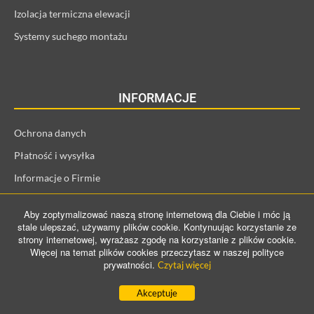
Izolacja termiczna elewacji
Systemy suchego montażu
INFORMACJE
Ochrona danych
Płatność i wysyłka
Informacje o Firmie
Regulamin i informacje o kliencie
Aby zoptymalizować naszą stronę internetową dla Ciebie i móc ją
Prawo odstąpienia od umowy
stale ulepszać, używamy plików cookie. Kontynuując korzystanie ze
strony internetowej, wyrażasz zgodę na korzystanie z plików cookie.
Więcej na temat plików cookies przeczytasz w naszej polityce
prywatności.
Czytaj więcej
©️ 2021 ProConTra GmbH. All Rights Reserved
Akceptuje