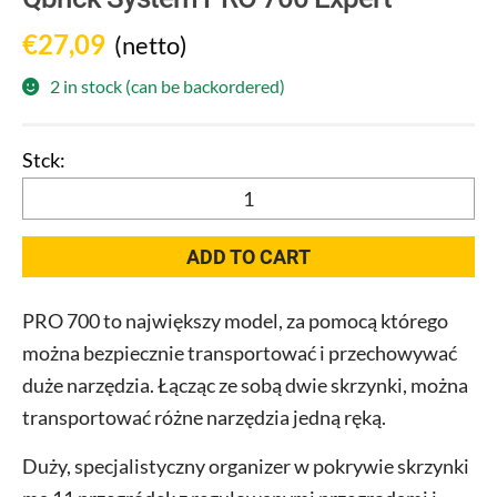
€
27,09
(netto)
2 in stock (can be backordered)
Qbrick
System
PRO
ADD TO CART
700
Expert
PRO 700 to największy model, za pomocą którego
quantity
można bezpiecznie transportować i przechowywać
duże narzędzia. Łącząc ze sobą dwie skrzynki, można
transportować różne narzędzia jedną ręką.
Duży, specjalistyczny organizer w pokrywie skrzynki