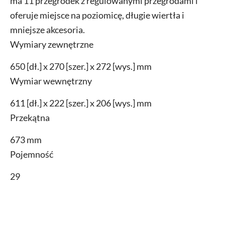
ma 11 przegródek z regulowanymi przegrodami i
oferuje miejsce na poziomicę, długie wiertła i
mniejsze akcesoria.
Wymiary zewnętrzne
650 [dł.] x 270 [szer.] x 272 [wys.] mm
Wymiar wewnętrzny
611 [dł.] x 222 [szer.] x 206 [wys.] mm
Przekątna
673 mm
Pojemność
29