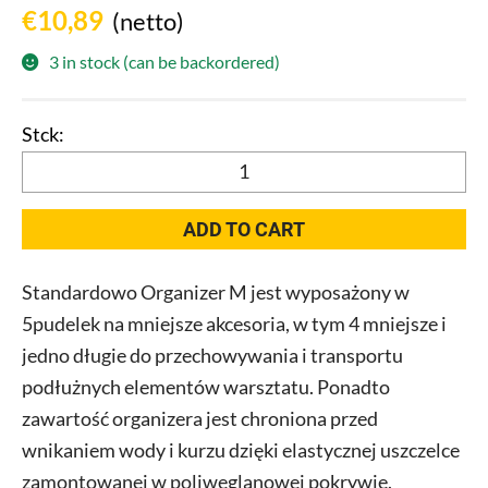
€
10,89
(netto)
3 in stock (can be backordered)
Qbrick
System
ONE
ADD TO CART
Organizer
M
Standardowo Organizer M jest wyposażony w
quantity
5pudelek na mniejsze akcesoria, w tym 4 mniejsze i
jedno długie do przechowywania i transportu
podłużnych elementów warsztatu. Ponadto
zawartość organizera jest chroniona przed
wnikaniem wody i kurzu dzięki elastycznej uszczelce
zamontowanej w poliwęglanowej pokrywie.