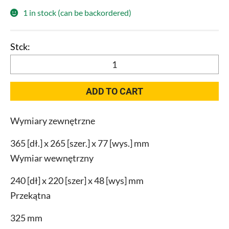
1 in stock (can be backordered)
Qbrick
System
ONE
ADD TO CART
Organizer
M
Wymiary zewnętrzne
MFI
RED
365 [dł.] x 265 [szer.] x 77 [wys.] mm
quantity
Wymiar wewnętrzny
240 [dł] x 220 [szer] x 48 [wys] mm
Przekątna
325 mm