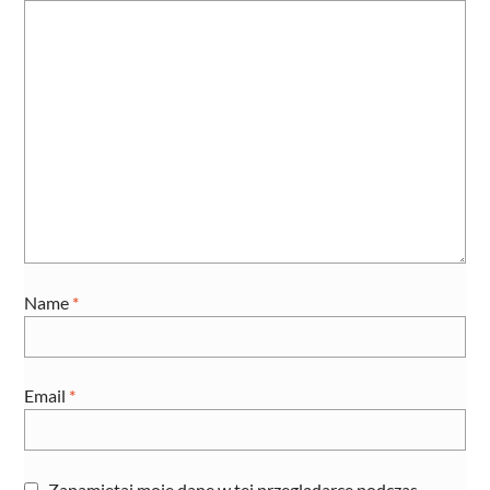
Name
*
Email
*
Zapamiętaj moje dane w tej przeglądarce podczas