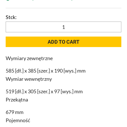
Qbrick
System
ONE
ADD TO CART
200
2.0
Wymiary zewnętrzne
Profi
RED
585 [dł.] x 385 [szer.] x 190 [wys.] mm
quantity
Wymiar wewnętrzny
519 [dł.] x 305 [szer.] x 97 [wys.] mm
Przekątna
679 mm
Pojemność