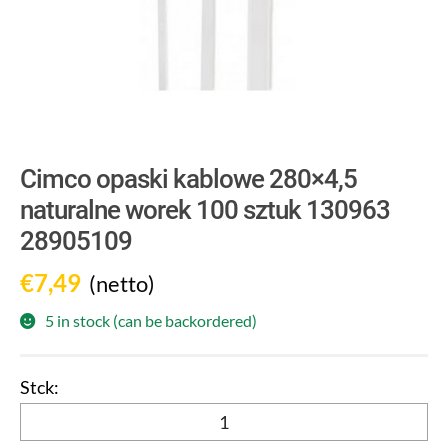
Cimco opaski kablowe 280×4,5
naturalne worek 100 sztuk 130963
28905109
€
7,49
(netto)
5 in stock (can be backordered)
Cimco
opaski