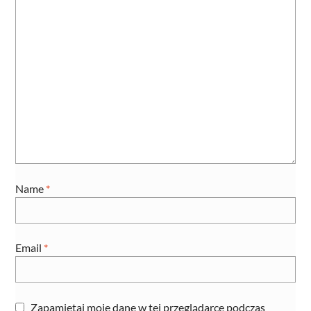
Name
*
Email
*
Zapamiętaj moje dane w tej przeglądarce podczas