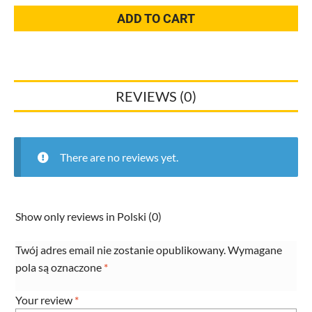
kablowe
ADD TO CART
280x4,5
naturalne
worek
100
REVIEWS (0)
sztuk
130963
28905109
quantity
There are no reviews yet.
Show only reviews in Polski (0)
Twój adres email nie zostanie opublikowany.
Wymagane
pola są oznaczone
*
Your review
*