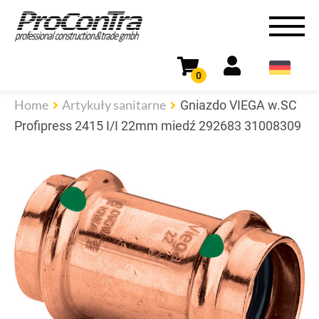
0
Home
Artykuły sanitarne
Gniazdo VIEGA w.SC
Profipress 2415 I/I 22mm miedź 292683 31008309