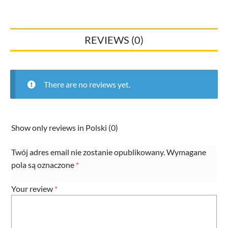
2415
I/I
22mm
REVIEWS (0)
miedź
292683
31008309
quantity
There are no reviews yet.
Show only reviews in Polski (0)
Twój adres email nie zostanie opublikowany.
Wymagane
pola są oznaczone
*
Your review
*