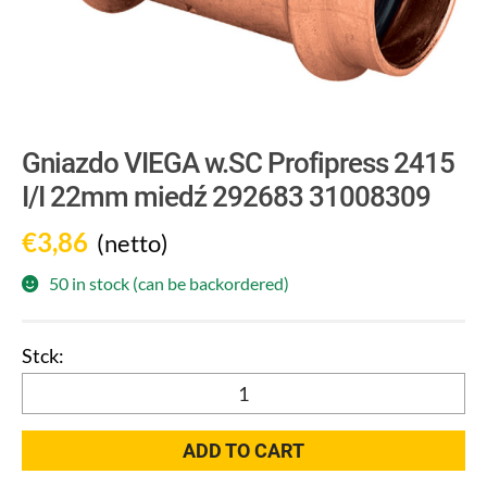
Gniazdo VIEGA w.SC Profipress 2415
I/I 22mm miedź 292683 31008309
€
3,86
(netto)
50 in stock (can be backordered)
Gniazdo
VIEGA
w.SC
ADD TO CART
Profipress