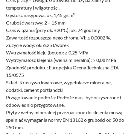
Czas pracy – Uwaga: Gotowość do użycia zależy od
temperatury i wilgotności.
Gęstość nasypowa: ok. 1,45 g/cm³
Grubość warstwy: 2 – 15 mm
Czas wiązania (przy ok. +20°C): ok. 24 godziny
Zawartość rozpuszczalnego chromu VI: ≤ 0,0002 %.
Zużycie wody: ok. 6,25 l/worek
Wytrzymałość kleju (beton): ≥ 0,25 MPa
Wytrzymałość klejenia (wełna mineralna): ≥ 0,08 MPa
Zgodność produktu: Europejska Ocena Techniczna ETA
15/0575
Skład: Kruszywo kwarcowe, wypełniacze mineralne,
dodatki, cement portlandzki
Przygotowanie podłoża: Podłoże musi być oczyszczone i
odpowiednio przygotowane.
Płyty z wełny mineralnej przeznaczone do klejenia muszą
spełniać wymagania normy EN 13162 o grubości od 50 do
250 mm.