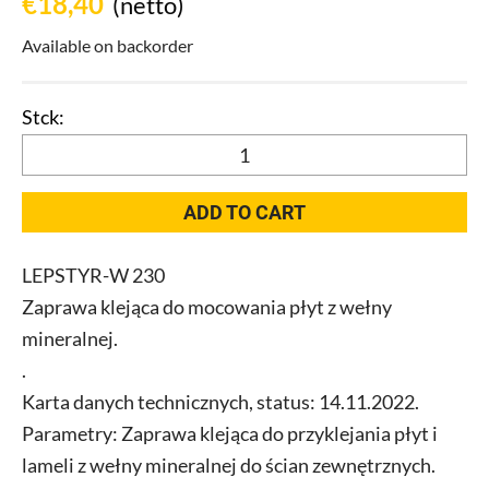
€
18,40
(netto)
Available on backorder
LEPSTYR-
W
230
ADD TO CART
zaprawa
klejąca
LEPSTYR-W 230
do
Zaprawa klejąca do mocowania płyt z wełny
wełny
mineralnej
mineralnej.
25
.
kg
Karta danych technicznych, status: 14.11.2022.
quantity
Parametry: Zaprawa klejąca do przyklejania płyt i
lameli z wełny mineralnej do ścian zewnętrznych.