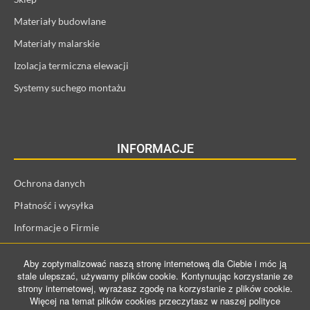
Materiały budowlane
Materiały malarskie
Izolacja termiczna elewacji
Systemy suchego montażu
INFORMACJE
Ochrona danych
Płatność i wysyłka
Informacje o Firmie
Regulamin i informacje o kliencie
Aby zoptymalizować naszą stronę internetową dla Ciebie i móc ją
Prawo odstąpienia od umowy
stale ulepszać, używamy plików cookie. Kontynuując korzystanie ze
strony internetowej, wyrażasz zgodę na korzystanie z plików cookie.
Więcej na temat plików cookies przeczytasz w naszej polityce