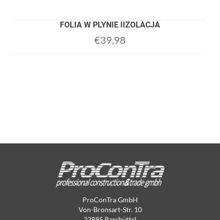
FOLIA W PLYNIE IIZOLACJA
€
39,98
ProConTra GmbH
Von-Bronsart-Str. 10
22885 Barsbüttel