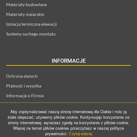
Materiały budowlane
Materiały malarskie
Izolacja termiczna elewacji
Systemy suchego montażu
INFORMACJE
Ochrona danych
Płatność i wysyłka
Informacje o Firmie
Regulamin i informacje o kliencie
Aby zoptymalizować naszą stronę internetową dla Ciebie i móc ją
Prawo odstąpienia od umowy
stale ulepszać, używamy plików cookie. Kontynuując korzystanie ze
strony internetowej, wyrażasz zgodę na korzystanie z plików cookie.
Więcej na temat plików cookies przeczytasz w naszej polityce
prywatności.
Czytaj więcej