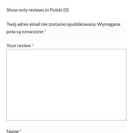
21900178
Show only reviews in Polski (0)
quantity
Twój adres email nie zostanie opublikowany.
Wymagane
pola są oznaczone
*
Your review
*
Name
*