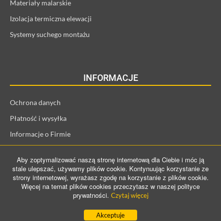
Materiały malarskie
Izolacja termiczna elewacji
Systemy suchego montażu
INFORMACJE
Ochrona danych
Płatność i wysyłka
Informacje o Firmie
Regulamin i informacje o kliencie
Aby zoptymalizować naszą stronę internetową dla Ciebie i móc ją
Prawo odstąpienia od umowy
stale ulepszać, używamy plików cookie. Kontynuując korzystanie ze
strony internetowej, wyrażasz zgodę na korzystanie z plików cookie.
Więcej na temat plików cookies przeczytasz w naszej polityce
prywatności.
Czytaj więcej
©️ 2021 ProConTra GmbH. All Rights Reserved
Akceptuje