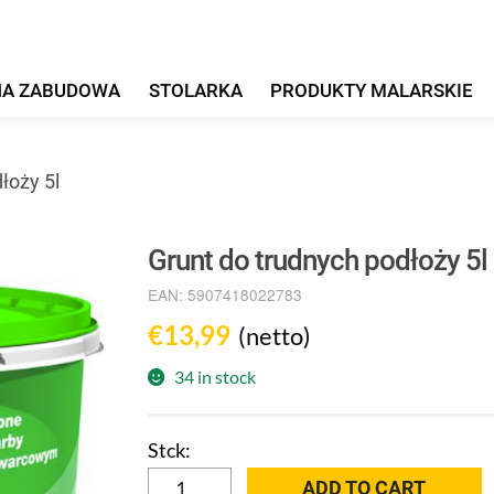
HA ZABUDOWA
STOLARKA
PRODUKTY MALARSKIE
łoży 5l
Grunt do trudnych podłoży 5l
EAN:
5907418022783
€
13,99
(netto)
34 in stock
Grunt
ADD TO CART