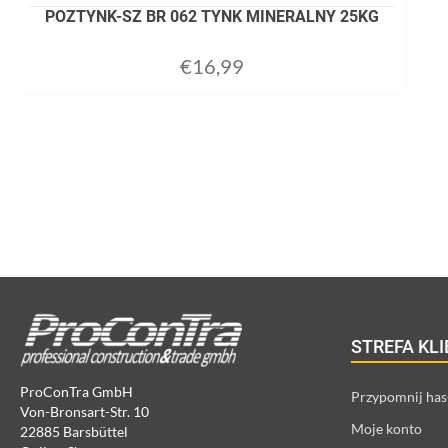
POZTYNK-SZ BR 062 TYNK MINERALNY 25KG
€
16,99
ADD TO CART
STREFA KL
ProConTra GmbH
Przypomnij has
Von-Bronsart-Str. 10
Moje konto
22885 Barsbüttel