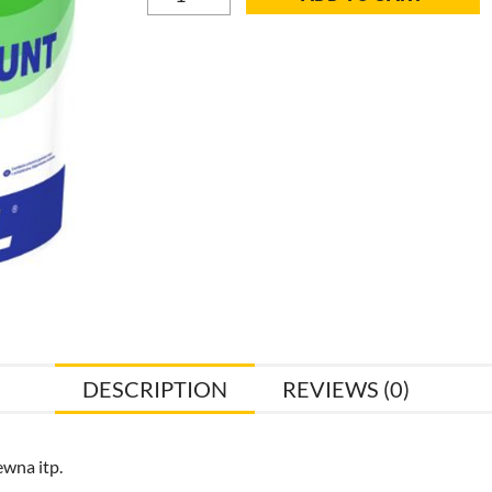
do
trudnych
podłoży
5l
quantity
DESCRIPTION
REVIEWS (0)
ewna itp.