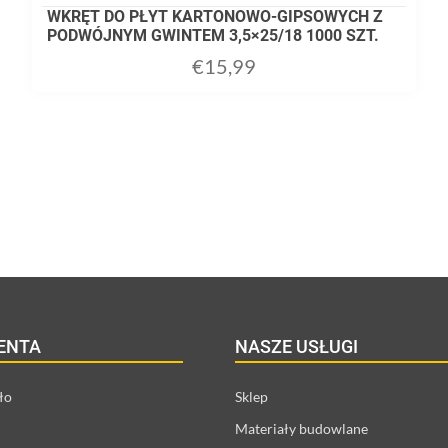
WKRĘT DO PŁYT KARTONOWO-GIPSOWYCH Z
PODWÓJNYM GWINTEM 3,5×25/18 1000 SZT.
€
15,99
ADD TO CART
IENTA
NASZE USŁUGI
ło
Sklep
Materiały budowlane