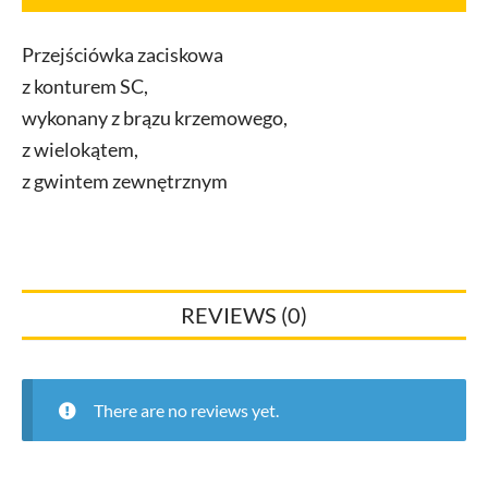
z
brązem
Przejściówka zaciskowa
SC
z konturem SC,
2211
15
wykonany z brązu krzemowego,
mm
z wielokątem,
x
z gwintem zewnętrznym
AG3/8
quantity
REVIEWS (0)
There are no reviews yet.