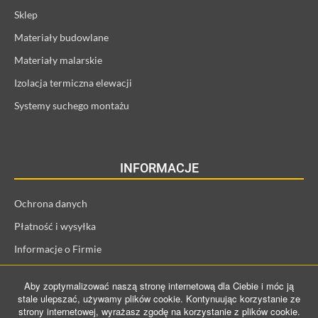
Sklep
Materiały budowlane
Materiały malarskie
Izolacja termiczna elewacji
Systemy suchego montażu
INFORMACJE
Ochrona danych
Płatność i wysyłka
Informacje o Firmie
Regulamin i informacje o kliencie
Aby zoptymalizować naszą stronę internetową dla Ciebie i móc ją
Prawo odstąpienia od umowy
stale ulepszać, używamy plików cookie. Kontynuując korzystanie ze
strony internetowej, wyrażasz zgodę na korzystanie z plików cookie.