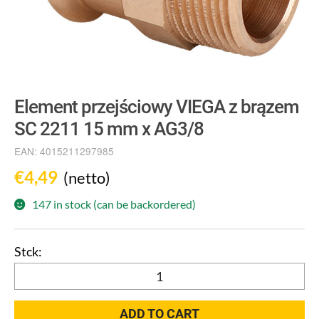
Element przejściowy VIEGA z brązem
SC 2211 15 mm x AG3/8
EAN:
4015211297985
€
4,49
(netto)
147 in stock (can be backordered)
Element
przejściowy
VIEGA
ADD TO CART