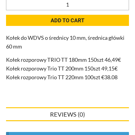
Kołek
rozporowy
do
ADD TO CART
ETICS
TRIO
Kołek do WDVS o średnicy 10 mm, średnica główki
TT
60 mm
180-
220
Kołek rozporowy TRIO TT 180mm 150szt 46,49€
mm.
Kołek rozporowy Trio TT 200mm 150szt 49,15€
quantity
Kołek rozporowy Trio TT 220mm 100szt €38.08
REVIEWS (0)