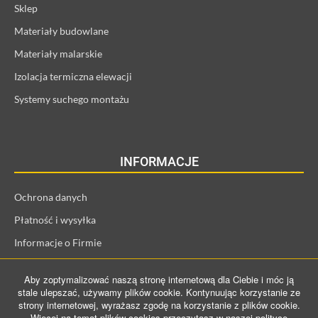
Sklep
Materiały budowlane
Materiały malarskie
Izolacja termiczna elewacji
Systemy suchego montażu
INFORMACJE
Ochrona danych
Płatność i wysyłka
Informacje o Firmie
Regulamin i informacje o kliencie
Aby zoptymalizować naszą stronę internetową dla Ciebie i móc ją
Prawo odstąpienia od umowy
stale ulepszać, używamy plików cookie. Kontynuując korzystanie ze
strony internetowej, wyrażasz zgodę na korzystanie z plików cookie.
Więcej na temat plików cookies przeczytasz w naszej polityce