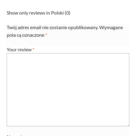
4,6mm
Show only reviews in Polski (0)
PVC
/
Twój adres email nie zostanie opublikowany.
Wymagane
100m
pola są oznaczone
*
zwój
quantity
Your review
*